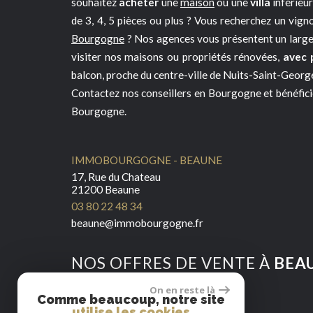
souhaitez
acheter
une
maison
ou une
villa
inférieu
de 3, 4, 5 pièces ou plus ? Vous recherchez un vig
Bourgogne
? Nos agences vous présentent un large
visiter nos maisons ou propriétés rénovées,
avec 
balcon, proche du centre-ville de Nuits-Saint-Georg
Contactez nos conseillers en Bourgogne et bénéfici
Bourgogne.
IMMOBOURGOGNE - BEAUNE
17, Rue du Chateau
21200 Beaune
03 80 22 48 34
beaune@immobourgogne.fr
NOS OFFRES DE VENTE À
BEA
On en reste là
Comme beaucoup, notre site
utilise les cookies