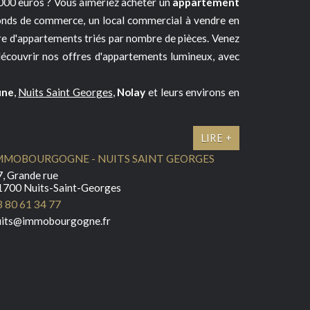
000 euros ? Vous aimeriez acheter un
appartement
fonds de commerce, un local commercial à vendre en
re d'appartements triés par nombre de pièces. Venez
découvrir nos offres d'appartements lumineux, avec
une
,
Nuits Saint Georges
,
Nolay
et leurs environs en
LIRE +
MMOBOURGOGNE - NUITS SAINT GEORGES
, Grande rue
1700 Nuits-Saint-Georges
3 80 61 34 77
uits@immobourgogne.fr