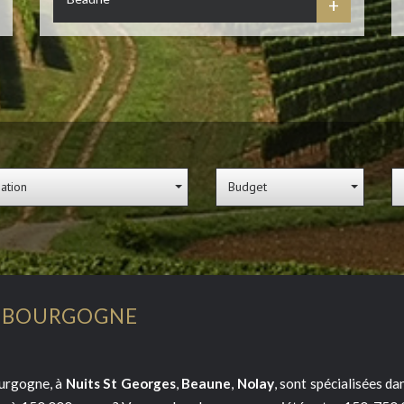
+
sation
Budget
N BOURGOGNE
urgogne, à
Nuits St Georges
,
Beaune
,
Nolay
, sont spécialisées dan