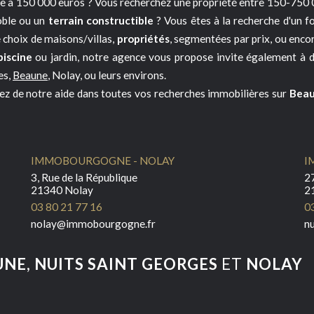
re à 150 000 euros ? Vous recherchez une propriété entre 150-750 
noble ou un
terrain constructible
? Vous êtes à la recherche d'un 
 choix de maisons/villas,
propriétés
, segmentées par prix, ou enco
piscine
ou jardin, notre agence vous propose invite également à 
es,
Beaune
, Nolay, ou leurs environs.
ez de notre aide dans toutes vos recherches immobilières sur
Bea
IMMOBOURGOGNE - NOLAY
I
3, Rue de la République
27
21340 Nolay
2
03 80 21 77 16
0
nolay@immobourgogne.fr
n
UNE
,
NUITS SAINT GEORGES
ET
NOLAY