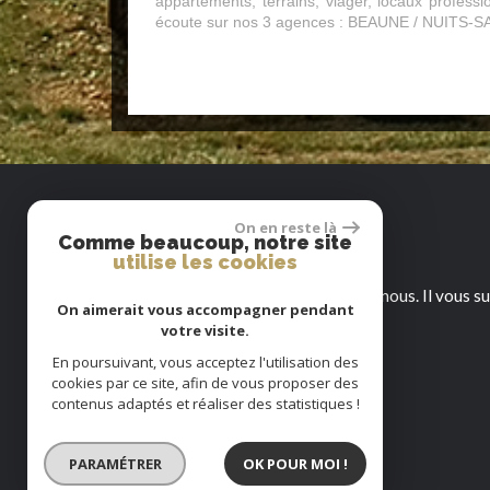
appartements, terrains, viager, locaux profes
écoute sur nos 3 agences : BEAUNE / NUITS
contact
On en reste là
Comme beaucoup, notre site
utilise les cookies
Pour toutes informations, contactez nous. Il vous su
On aimerait vous accompagner pendant
votre visite.
En poursuivant, vous acceptez l'utilisation des
IMMOBOURGOGNE - BEAUNE
cookies par ce site, afin de vous proposer des
17, Rue du Chateau
contenus adaptés et réaliser des statistiques !
21200 Beaune
03 80 22 48 34
PARAMÉTRER
OK POUR MOI !
beaune@immobourgogne.fr