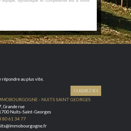
re équipe, dynamique et compétente est à votre
 répondre au plus vite.
CLIQUEZ ICI
MMOBOURGOGNE - NUITS SAINT GEORGES
, Grande rue
1700 Nuits-Saint-Georges
3 80 61 34 77
uits@immobourgogne.fr