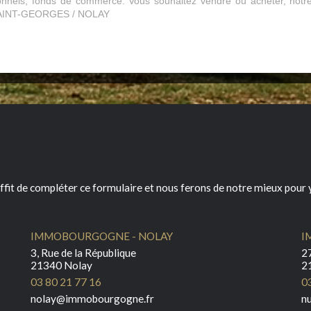
sionnels, fonds de commerce. Vous souhaitez vendre ou acheter, not
-SAINT-GEORGES / NOLAY
ffit de compléter ce formulaire et nous ferons de notre mieux pour y
IMMOBOURGOGNE - NOLAY
I
3, Rue de la République
27
21340 Nolay
2
03 80 21 77 16
0
nolay@immobourgogne.fr
n