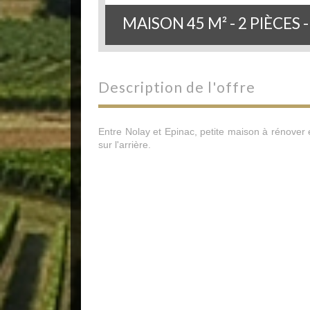
MAISON 45 M² - 2 PIÈCES -
description de l'offre
Entre Nolay et Epinac, petite maison à rénove
sur l'arrière.