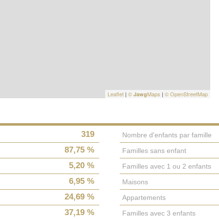
Leaflet
|
©
Maps
|
© OpenStreetMap
Jawg
319
Nombre d'enfants par famille
87,75 %
Familles sans enfant
5,20 %
Familles avec 1 ou 2 enfants
6,95 %
Maisons
24,69 %
Appartements
37,19 %
Familles avec 3 enfants