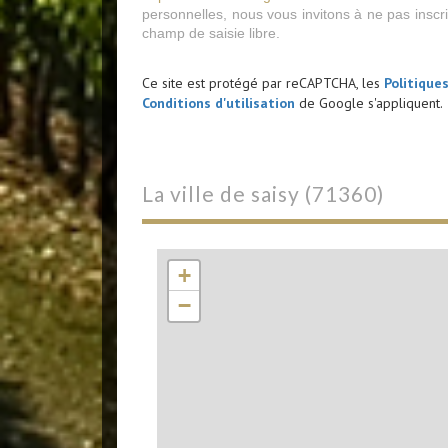
personnelles, nous vous invitons à ne pas insc
champ de saisie libre.
Ce site est protégé par reCAPTCHA, les
Politique
Conditions d'utilisation
de Google s'appliquent.
la ville de saisy (71360)
+
−