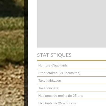
STATISTIQUES
Nombre d'habitants
Propriétaires (vs. locataires)
Taxe habitation
Taxe foncière
Habitants de moins de 25 ans
Habitants de 25 à 55 ans