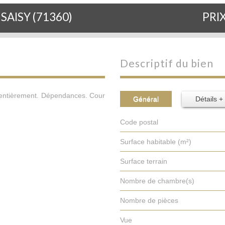
 SAISY (71360)
PRI
descriptif du bien
r entièrement. Dépendances. Cour
Général
Détails +
Code postal
Surface habitable (m²)
surface terrain
Nombre de chambre(s)
Nombre de pièces
Vue