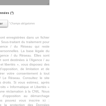
onnées (*)
* Champs obligatoires
er
sont enregistrées dans un fichier
Sous-traitant du traitement pour
'Agence / du Réseau qui reste
ersonnelles. La base légale du
'Agence / du Réseau. Elles sont
 sont destinées à l'Agence / au
et libertés », vous disposez des
d’opposition, de limitation et de
irer votre consentement à tout
/ Le Réseau. Consultez le site
 droits. Si vous estimez, après
oits « Informatique et Libertés »
une réclamation à la CNIL. Nous
e d'opposition au démarchage
us pouvez vous inscrire ici :
e la protection des Données