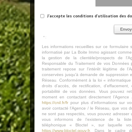
J'accepte les conditions d'utilisation des d
Envoy
* :
Les informations recueillies sur ce formulaire 
informatisé par La Boite Immo agissant comme 
la gestion de la clientèle/prospects de l
Responsable du Traitement de vos Données p
traitement repose sur l'intérêt légitime de l
conservées jusqu'à demande de suppression et
Réseau. Conformément à la loi « informatique 
droits d’accès, de rectification, d’effacement, 
portabilité de vos données. Vous pouvez ret
moment en contactant directement l’Agence 
https://cnil.fr/fr
pour plus d’informations sur vos
avoir contacté l'Agence / le Réseau, que vos dr
ne sont pas respectés, vous pouvez adresser 
vous informons de l’existence de la list
téléphonique « Bloctel », sur laquelle vo
https://www.bloctel.gouv.fr
. Dans le cadre d