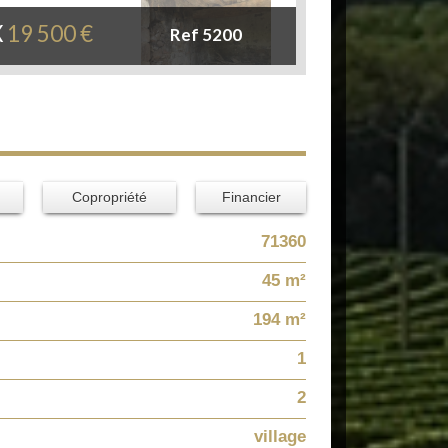
X
19 500
€
Ref 5200
Copropriété
Financier
71360
45 m²
194 m²
1
2
village