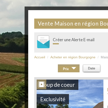
Vente Maison en région B
Créer une Alerte E-mail
Accueil
Acheter en région Bourgogne
Mai
Trier par :
Date
Prix
Coup de coeur
Exclusivité