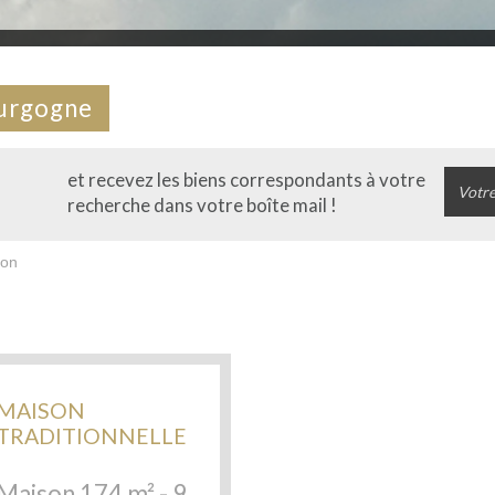
ourgogne
et recevez les biens correspondants à votre
recherche dans votre boîte mail !
son
MAISON
TRADITIONNELLE
5248
Maison 174 m² - 9