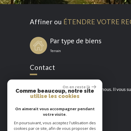
Affiner ou
ÉTENDRE VOTRE R
Par type de biens
Terrain
Contact
On en reste là
Pour toutes informations, contactez nous. Il vous su
Comme beaucoup, notre site
utilise les cookies
On aimerait vous accompagner pendant
IMMOBOURGOGNE - BEAUNE
votre visite.
17, Rue du Chateau
21200 Beaune
En poursuivant, vous acceptez l'utilisation des
cookies par ce site, afin de vous proposer des
03 80 22 48 34