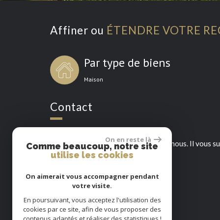
Affiner ou
ÉTENDRE VOTRE R
Par type de biens
Maison
Contact
On en reste là
Pour toutes informations, contactez nous. Il vous su
Comme beaucoup, notre site
utilise les cookies
On aimerait vous accompagner pendant
IMMOBOURGOGNE - BEAUNE
votre visite.
17, Rue du Chateau
21200 Beaune
En poursuivant, vous acceptez l'utilisation des
cookies par ce site, afin de vous proposer des
03 80 22 48 34
contenus adaptés et réaliser des statistiques !