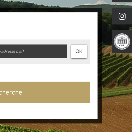
OK
echerche