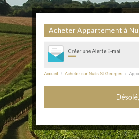
Acheter Appartement à Nu
Créer une Alerte E-mail
Accueil
Acheter sur Nuits St Georges
Appa
Désolé,