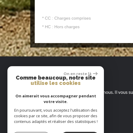
* CC : Charges comprises
* HC : Hors charges
Contact
On en reste là
Comme beaucoup, notre site
utilise les cookies
Pour toutes informations, contactez nous. Il vous su
On aimerait vous accompagner pendant
votre visite.
En poursuivant, vous acceptez l'utilisation des
IMMOBOURGOGNE - BEAUNE
cookies par ce site, afin de vous proposer des
17, Rue du Chateau
contenus adaptés et réaliser des statistiques !
21200 Beaune
03 80 22 48 34