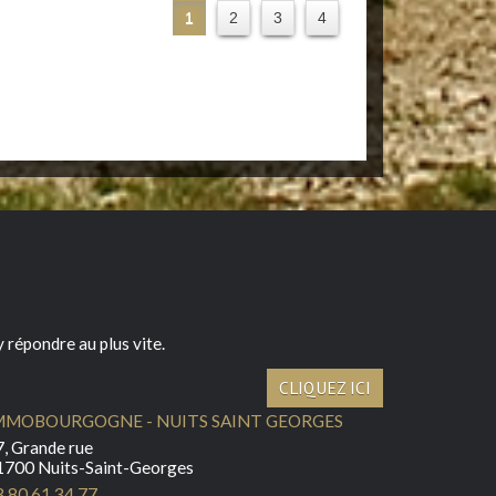
1
2
3
4
 répondre au plus vite.
CLIQUEZ ICI
MMOBOURGOGNE - NUITS SAINT GEORGES
, Grande rue
1700 Nuits-Saint-Georges
3 80 61 34 77