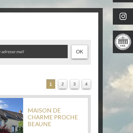
OK
1
2
3
4
MAISON DE
CHARME PROCHE
5283
BEAUNE