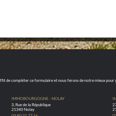
ffit de compléter ce formulaire et nous ferons de notre mieux pour y
IMMOBOURGOGNE - NOLAY
I
3, Rue de la République
27
21340 Nolay
2
03 80 21 77 16
0