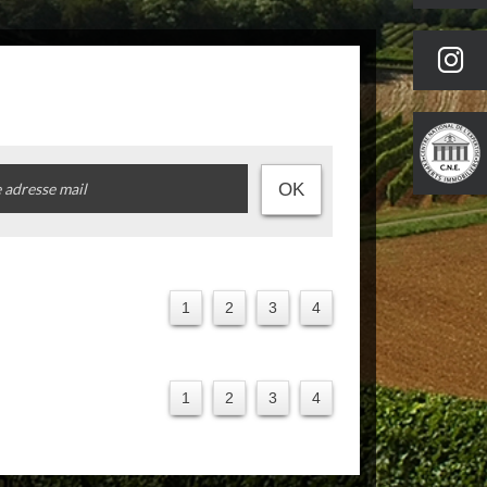
OK
1
2
3
4
1
2
3
4