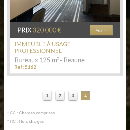
PRIX
320 000 €
Voir +
IMMEUBLE À USAGE
PROFESSIONNEL
Bureaux 125 m² - Beaune
Ref: 5162
1
2
3
4
* CC : Charges comprises
* HC : Hors charges