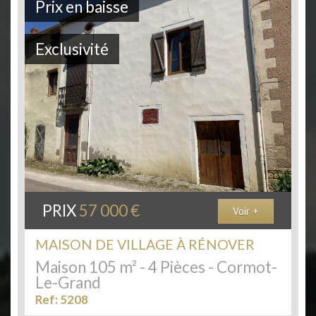
Prix en baisse
Exclusivité
PRIX
57 000
€
Voir +
MAISON DE VILLAGE À RÉNOVER
Maison 105 m² - 4 Pièces - Cormot-
Le-Grand
Ref: 5208