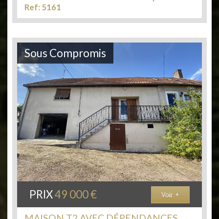
Ref: 5161
Sous Compromis
PRIX
49 000
€
Voir +
MAISON T2 AVEC DÉPENDANCES