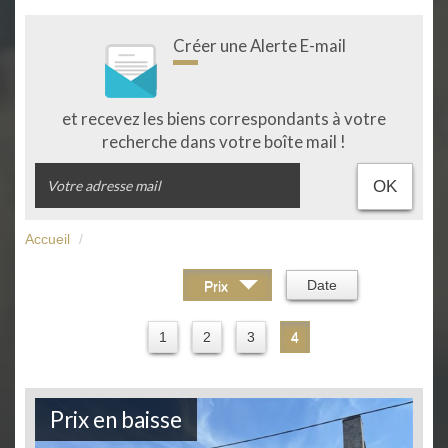
Créer une Alerte E-mail
et recevez les biens correspondants à votre
recherche dans votre boîte mail !
OK
Accueil
Trier par :
Date
Prix
1
2
3
4
Prix en baisse