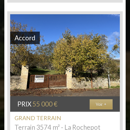
Accord
PRIX
55 000
€
Voir +
GRAND TERRAIN
Terrain 3574 m² - La Rochepot