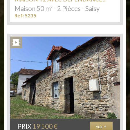
Maison 50 m² - 2 Pièces - Saisy
Ref: 5235
PRIX
19 500
€
Voir +