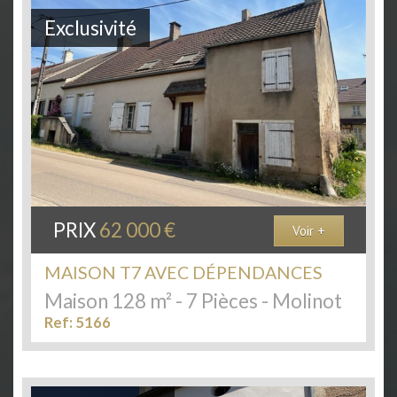
Exclusivité
PRIX
62 000
€
Voir +
MAISON T7 AVEC DÉPENDANCES
Maison 128 m² - 7 Pièces - Molinot
Ref: 5166